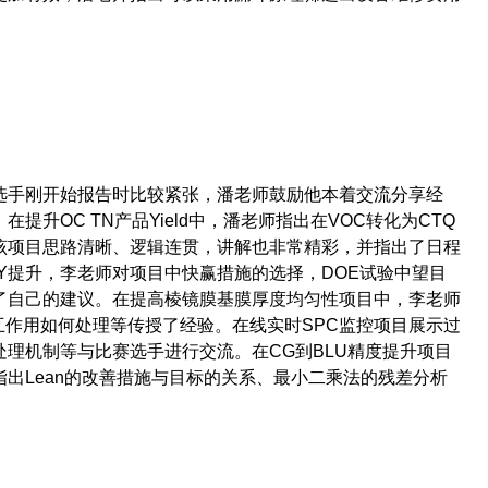
选手刚开始报告时比较紧张，潘老师鼓励他本着交流分享经
。在提升
OC TN
产品
Yield
中，潘老师指出在
VOC
转化为
CTQ
该项目思路清晰、逻辑连贯，讲解也非常精彩，并指出了日程
Y
提升，李老师对项目中快赢措施的选择，
DOE
试验中望目
了自己的建议。在提高棱镜膜基膜厚度均匀性项目中，李老师
互作用如何处理等传授了经验。在线实时
SPC
监控项目展示过
处理机制等与比赛选手进行交流。在
CG
到
BLU
精度提升项目
指出
Lean
的改善措施与目标的关系、最小二乘法的残差分析