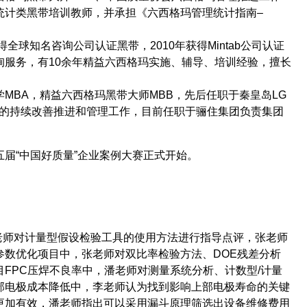
统计类黑带培训教师，并承担《六西格玛管理统计指南
–
得全球知名咨询公司认证黑带，
2010
年获得
Mintab
公司认证
询服务，有
10
余年精益六西格玛实施、辅导、培训经验，擅长
学
MBA
，精益六西格玛黑带大师
MBB
，先后任职于秦皇岛
LG
的持续改善推进和管理工作，目前任职于骊住集团负责集团
五届
“
中国好质量
”
企业案例大赛正式开始。
老师对计量型假设检验工具的使用方法进行指导点评，张老师
参数优化项目中，张老师对双比率检验方法、
DOE
残差分析
目
FPC
压焊不良率中，潘老师对测量系统分析、计数型
/
计量
部电极成本降低中，李老师认为找到影响上部电极寿命的关键
更加有效，潘老师指出可以采用漏斗原理筛选出设备维修费用