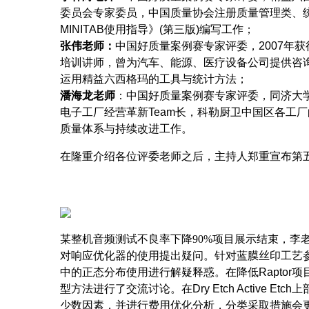
委员会专家委员
，中国质量协会注册质量管理类、
MINITAB
使用指导》
(
第三版
)
编写工作；
张伟老师：
中国好质量案例赛专家评委
，
2007
年获
培训讲师，曾为汽车、能源、医疗设备公司提供咨
运用精益六西格玛的工具与统计方法；
潘海龙老师
：
中国好质量案例赛专家评委
，同济大
电子工厂经营革新
Team
长，科勒厨卫中国区各工厂
质量体系与持续改进工作。
在隆重介绍各位评委老师之后，主持人郑重宣布
第
某整机音频测试不良率下降90%项目展示结束，李
对响应优化器的使用提出疑问。针对蓝膜丝印工艺
中的正态分布使用进行解疑释惑。在降低
Raptor
项
型方法进行了交流讨论。在
Dry Etch Active Etch
上
少数因素，并进行费用优化分析，分类采取措施会