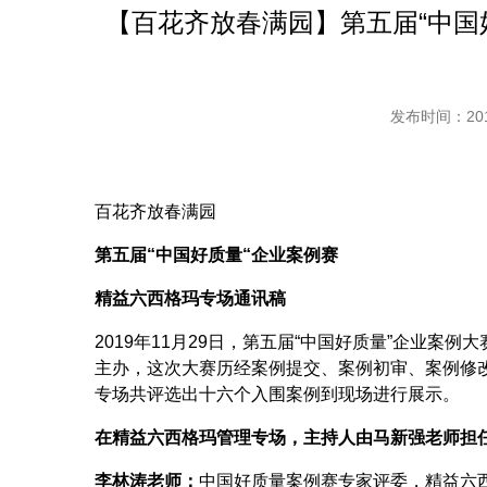
【百花齐放春满园】第五届“中国
发布时间：2019
百花齐放春满园
第五届“中国好质量“企业案例赛
精益六西格玛专场通讯稿
2019
年
11
月
29
日，第五届
“
中国好质量
”
企业案例大
主办，这次大赛历经案例提交、案例初审、案例修
专场共
评选出十六个入围案例到现场进行展示。
在精益六西格玛管理专场，主持人
由马新强老师担
李林涛
老师：
中国好质量案例赛专家评委
，
精益六