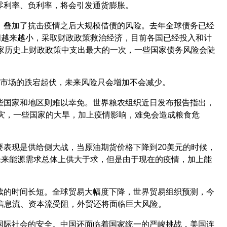
零利率、负利率，将会引发通货膨胀。
，叠加了抗击疫情之后大规模借债的风险。去年全球债务已经
间越来越小，采取财政政策救治经济，目前各国已经投入和计
国家历史上财政政策中支出最大的一次，一些国家债务风险会陡
融市场的跌宕起伏，未来风险只会增加不会减少。
些国家和地区则难以幸免。世界粮农组织近日发布报告指出，
的蝗灾，一些国家的大旱，加上疫情影响，难免会造成粮食危
要表现是供给侧大战，当原油期货价格下降到20美元的时候，
未来能源需求总体上供大于求，但是由于现在的疫情，加上能
续的时间长短。全球贸易大幅度下降，世界贸易组织预测，今
、信息流、资本流受阻，外贸还将面临巨大风险。
国际社会的安全。中国还面临着国家统一的严峻挑战，美国连