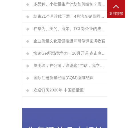
多品种、小批量生产计划如何编制？质量如何控制？

返回顶部
结束21个月连续下滑！4月汽车销量同比增长4.4%
在华为、美的、海尔、TCL等企业的成长轨迹背后，都有一个共同的秘密
企业质量文化建设推进师研修班圆满收官
快速Get职场竞争力，10月开课 点击查看！
董明珠：在公司，谁说这4句话，我立马辞退他
国际注册质量经理(CQM)圆满结课
欢迎订阅2020年 中国质量报