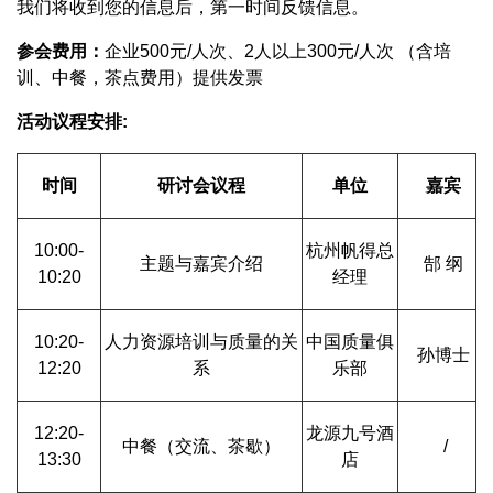
我们将收到您的信息后，第一时间反馈信息。
参会费用：
企业500元/人次、2人以上300元/人次 （含培
训、中餐，茶点费用）提供发票
活动议程安排
:
时间
研讨会议程
单位
嘉宾
10:00-
杭州帆得总
主题与嘉宾介绍
郜 纲
10:20
经理
10:20-
人力资源培训与质量的关
中国质量俱
孙博士
12:20
系
乐部
12:20-
龙源九号酒
中餐（交流、茶歇）
/
13:30
店